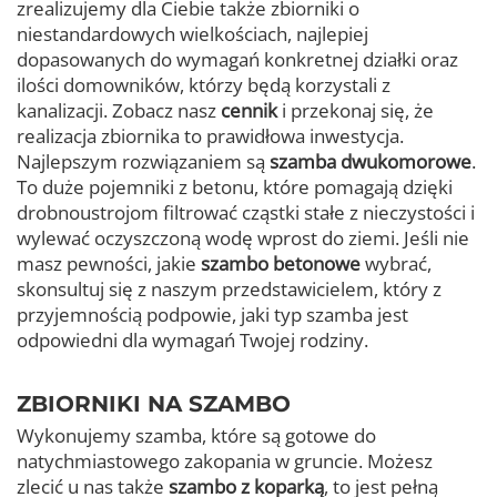
zrealizujemy dla Ciebie także zbiorniki o
niestandardowych wielkościach, najlepiej
dopasowanych do wymagań konkretnej działki oraz
ilości domowników, którzy będą korzystali z
kanalizacji. Zobacz nasz
cennik
i przekonaj się, że
realizacja zbiornika to prawidłowa inwestycja.
Najlepszym rozwiązaniem są
szamba dwukomorowe
.
To duże pojemniki z betonu, które pomagają dzięki
drobnoustrojom filtrować cząstki stałe z nieczystości i
wylewać oczyszczoną wodę wprost do ziemi. Jeśli nie
masz pewności, jakie
szambo betonowe
wybrać,
skonsultuj się z naszym przedstawicielem, który z
przyjemnością podpowie, jaki typ szamba jest
odpowiedni dla wymagań Twojej rodziny.
ZBIORNIKI NA SZAMBO
Wykonujemy szamba, które są gotowe do
natychmiastowego zakopania w gruncie. Możesz
zlecić u nas także
szambo z koparką
, to jest pełną